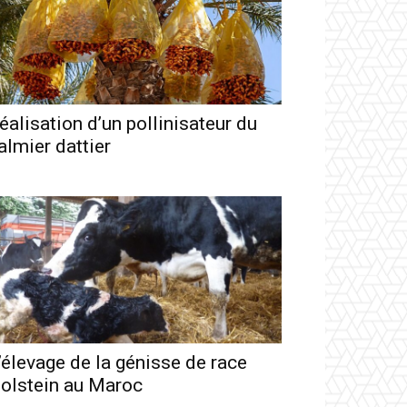
éalisation d’un pollinisateur du
almier dattier
’élevage de la génisse de race
olstein au Maroc