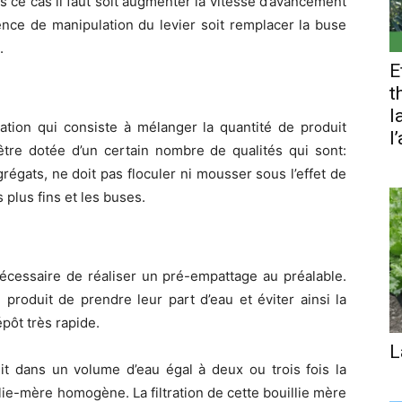
s ce cas il faut soit augmenter la vitesse d’avancement
ence de manipulation du levier soit remplacer la buse
.
E
t
l
ration qui consiste à mélanger la quantité de produit
l
 être dotée d’un certain nombre de qualités qui sont:
égats, ne doit pas floculer ni mousser sous l’effet de
es plus fins et les buses.
 nécessaire de réaliser un pré-empattage au préalable.
 produit de prendre leur part d’eau et éviter ainsi la
pôt très rapide.
L
uit dans un volume d’eau égal à deux ou trois fois la
lie-mère homogène. La filtration de cette bouillie mère