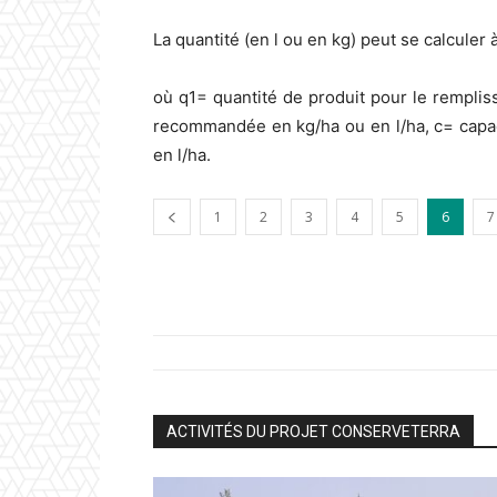
La quantité (en l ou en kg) peut se calculer à
où q1= quantité de produit pour le remplis
recommandée en kg/ha ou en l/ha, c= capac
en l/ha.
1
2
3
4
5
6
7
ACTIVITÉS DU PROJET CONSERVETERRA