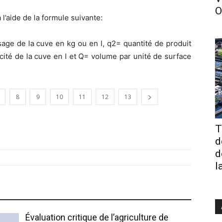
O
 l’aide de la formule suivante:
sage de la cuve en kg ou en l, q2= quantité de produit
ité de la cuve en l et Q= volume par unité de surface
8
9
10
11
12
13
T
d
d
l
Évaluation critique de l’agriculture de