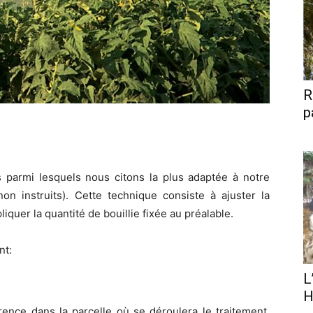
R
p
s parmi lesquels nous citons la plus adaptée à notre
on instruits). Cette technique consiste à ajuster la
iquer la quantité de bouillie fixée au préalable.
nt:
L
H
nce dans la parcelle où se déroulera le traitement.