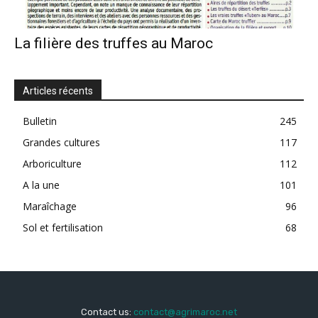
La filière des truffes au Maroc
Articles récents
Bulletin
245
Grandes cultures
117
Arboriculture
112
A la une
101
Maraîchage
96
Sol et fertilisation
68
Contact us:
contact@agrimaroc.net