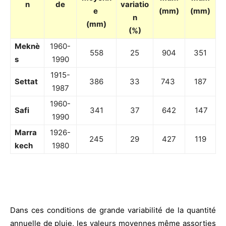
n
de
variatio
e
(mm)
(mm)
n
(mm)
(%)
Meknè
1960-
558
25
904
351
s
1990
1915-
Settat
386
33
743
187
1987
1960-
Safi
341
37
642
147
1990
Marra
1926-
245
29
427
119
kech
1980
Dans ces conditions de grande variabilité de la quantité
annuelle de pluie, les valeurs moyennes même assorties