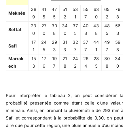
———————————–
38
41
47
51
53
55
63
65
79
Meknès
9
5
5
2
1
7
0
2
8
23
27
30
34
37
40
43
48
56
Settat
0
0
8
0
5
8
8
5
3
17
24
29
31
32
37
44
49
59
Safi
1
5
3
3
7
7
1
7
8
Marrak
15
17
19
21
24
26
28
30
34
ech
3
6
7
8
2
4
5
8
0
Pour interpréter le tableau 2, on peut considérer la
probabilité présentée comme étant celle d’une valeur
minimale. Ainsi, en prenant la pluviométrie de 293 mm à
Safi et correspondant à la probabilité de 0,30, on peut
dire que pour cette région, une pluie annuelle d’au moins