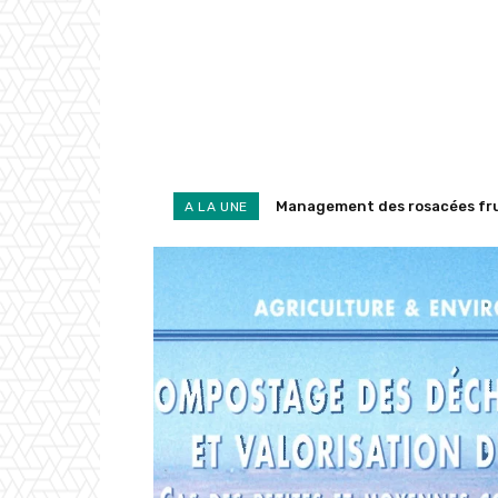
Management des rosacées fruiti
Code pénal des Mejjat du Taz
A LA UNE