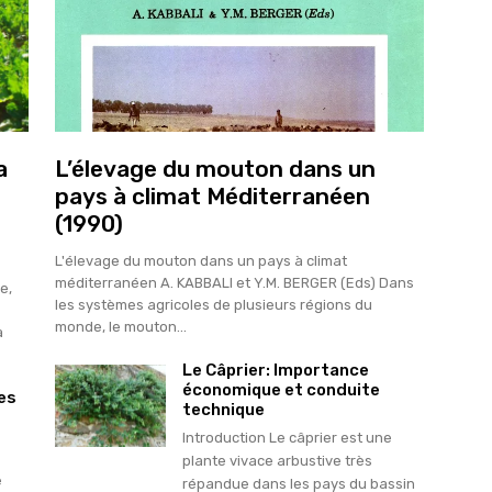
a
L’élevage du mouton dans un
pays à climat Méditerranéen
(1990)
L'élevage du mouton dans un pays à climat
méditerranéen A. KABBALI et Y.M. BERGER (Eds) Dans
e,
les systèmes agricoles de plusieurs régions du
monde, le mouton...
à
Le Câprier: Importance
économique et conduite
es
technique
Introduction Le câprier est une
plante vivace arbustive très
e
répandue dans les pays du bassin