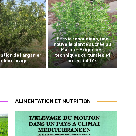
Stevia rebaudiana, une
nouvelle plante sucrée au
Maroc – Exigences,
cation de l’arganier
techniques culturales et
ar bouturage
potentialités
ALIMENTATION ET NUTRITION