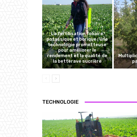
La fertilisation foliaire
potassique et borique : Une
technologie prometteuse
pour améliorer le
rendement et la qualité de
Multipli
la betterave sucrière
p
TECHNOLOGIE