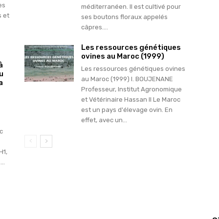
es
méditerranéen. Il est cultivé pour
s et
ses boutons floraux appelés
câpres....
Les ressources génétiques
ovines au Maroc (1999)
à
Les ressources génétiques ovines
u
au Maroc (1999) I. BOUJENANE
a
Professeur, Institut Agronomique
et Vétérinaire Hassan II Le Maroc
est un pays d'élevage ovin. En
effet, avec un...
c
H1,
..