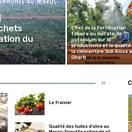
chets
Effet de la fertilisation
foliaire au sulfate de
ation du
potassium sur la
productivité et la qualité
la clémentine Sidi Aïssa 
Gharb
C
All
Le fraisier
Qualité des huiles d’olive au
Maroc: Enquête nationale et