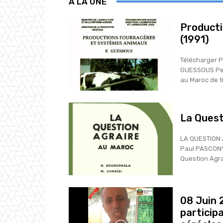
A LA UNE
Producti
(1991)
Télécharger 
GUESSOUS Pendant très longtemps, un élevage de type pastoral a permis
au Maroc de ti
La Quest
LA QUESTION 
Paul PASCON* 
Question Agrai
08 Juin 
particip