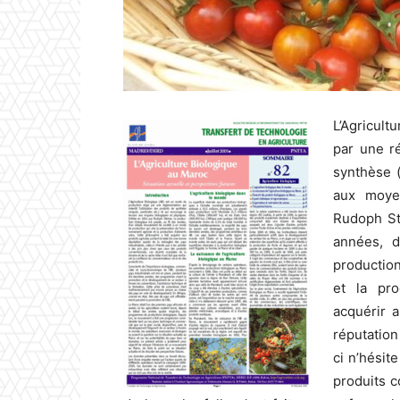
L’Agricul
par une ré
synthèse (
aux moyen
Rudoph Ste
années, 
production
et la pro
acquérir a
réputation
ci n’hésit
produits c