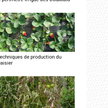
echniques de production du
raisier