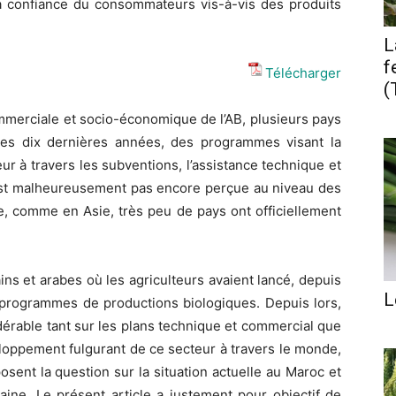
 la confiance du consommateurs vis-à-vis des produits
L
f
Télécharger
(
mmerciale et socio-économique de l’AB, plusieurs pays
 les dix dernières années, des programmes visant la
r à travers les subventions, l’assistance technique et
’est malheureusement pas encore perçue au niveau des
, comme en Asie, très peu de pays ont officiellement
ins et arabes où les agriculteurs avaient lancé, depuis
L
 programmes de productions biologiques. Depuis lors,
érable tant sur les plans technique et commercial que
veloppement fulgurant de ce secteur à travers le monde,
sent la question sur la situation actuelle au Maroc et
aine. Le présent article a justement pour objectif de