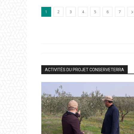
1
2
3
4
5
6
7
ACTIVITÉS DU PROJET CONSERVETERRA