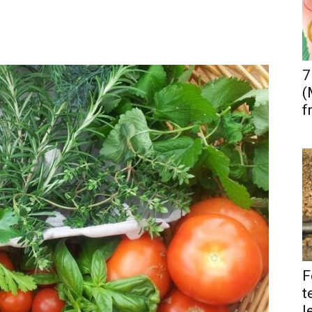
7
(
f
F
t
l