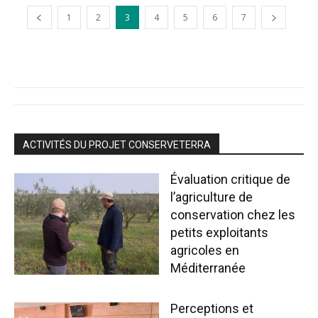
1
2
3
4
5
6
7
ACTIVITÉS DU PROJET CONSERVETERRA
Évaluation critique de
l’agriculture de
conservation chez les
petits exploitants
agricoles en
Méditerranée
Perceptions et