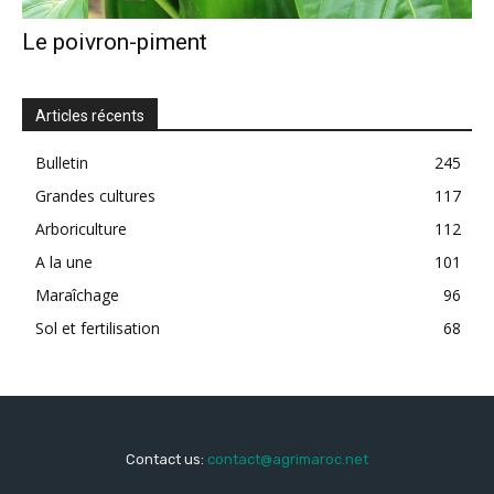
Le poivron-piment
Articles récents
Bulletin
245
Grandes cultures
117
Arboriculture
112
A la une
101
Maraîchage
96
Sol et fertilisation
68
Contact us:
contact@agrimaroc.net