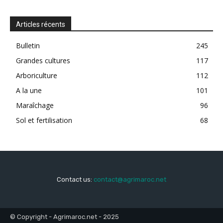
Articles récents
Bulletin
245
Grandes cultures
117
Arboriculture
112
A la une
101
Maraîchage
96
Sol et fertilisation
68
Contact us:
contact@agrimaroc.net
© Copyright - Agrimaroc.net - 2025