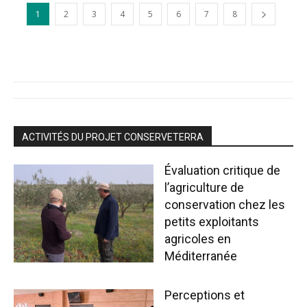
1
2
3
4
5
6
7
8
ACTIVITÉS DU PROJET CONSERVETERRA
Évaluation critique de
l’agriculture de
conservation chez les
petits exploitants
agricoles en
Méditerranée
Perceptions et