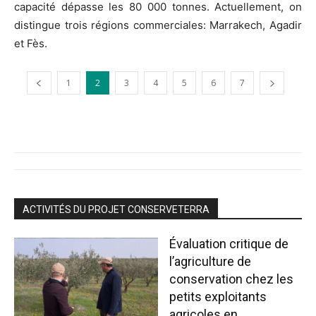
capacité dépasse les 80 000 tonnes. Actuellement, on
distingue trois régions commerciales: Marrakech, Agadir
et Fès.
1
2
3
4
5
6
7
ACTIVITÉS DU PROJET CONSERVETERRA
Évaluation critique de
l’agriculture de
conservation chez les
petits exploitants
agricoles en