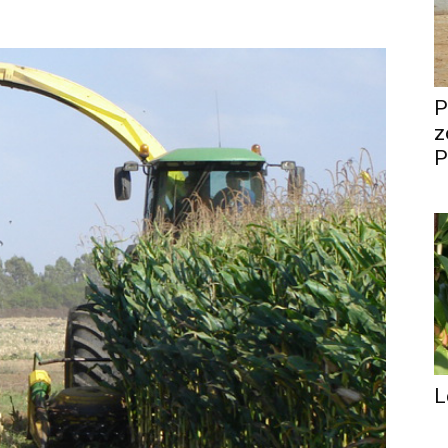
P
z
P
L