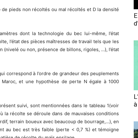
 de pieds non récoltés ou mal récoltés et D la densité
E
d
aramètres dont la technologie du bec lui-même, l’état
e, l’état des pièces maîtresses de travail tels que les
in (nivelé ou non, présence de billons, rigoles, …), l’état
qui correspond à l’ordre de grandeur des peuplements
u Maroc, et une hypothèse de perte N égale à 1000
L
à
résent suivi, sont mentionnées dans le tableau 1(voir
où la récolte se déroule dans de mauvaises conditions
ardif, terrain boueux avec beaucoup de bourrage,…), en
t au bec est très faible (perte < 0,7 %) et témoigne
atière de récolte du maïs ensilage.