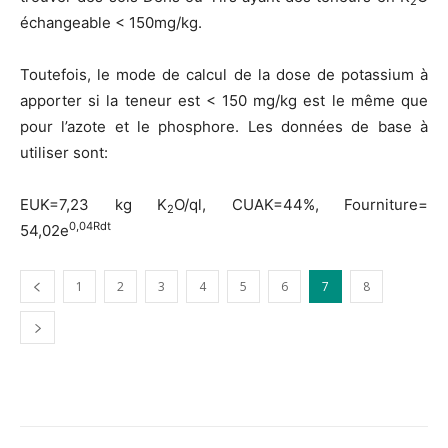
2
échangeable < 150mg/kg.
Toutefois, le mode de calcul de la dose de potassium à
apporter si la teneur est < 150 mg/kg est le même que
pour l’azote et le phosphore. Les données de base à
utiliser sont:
EUK=7,23 kg K
O/ql, CUAK=44%, Fourniture=
2
0,04Rdt
54,02e
1
2
3
4
5
6
7
8