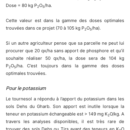
Dose = 80 kg P
O
/ha.
2
5
Cette valeur est dans la gamme des doses optimales
trouvées dans ce projet (70 à 105 kg P
O
/ha).
2
5
Si un autre agriculteur pense que sa parcelle ne peut lui
procurer que 20 qx/ha sans apport de phosphore et qu’il
souhaite réaliser 50 qx/ha, la dose sera de 104 kg
P
O
/ha. C’est toujours dans la gamme des doses
2
5
optimales trouvées.
Pour le potassium
Le tournesol a répondu à l’apport du potassium dans les
sols Dehs du Gharb. Son apport est inutile lorsque la
teneur en potassium échangeable est > 149 mg K
O/kg. A
2
travers les analyses disponibles, il est très rare de
trouver des sols Dehs ou Tirs ayant des teneurs en K
O