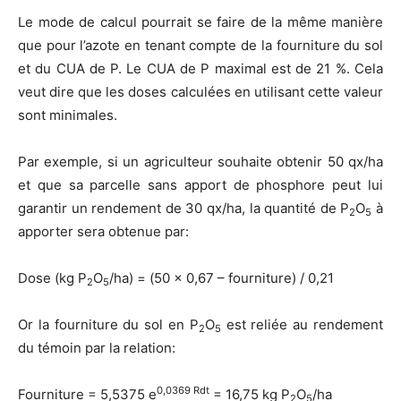
Le mode de calcul pourrait se faire de la même manière
que pour l’azote en tenant compte de la fourniture du sol
et du CUA de P. Le CUA de P maximal est de 21 %. Cela
veut dire que les doses calculées en utilisant cette valeur
sont minimales.
Par exemple, si un agriculteur souhaite obtenir 50 qx/ha
et que sa parcelle sans apport de phosphore peut lui
garantir un rendement de 30 qx/ha, la quantité de P
O
à
2
5
apporter sera obtenue par:
Dose (kg P
O
/ha) = (50 x 0,67 – fourniture) / 0,21
2
5
Or la fourniture du sol en P
O
est reliée au rendement
2
5
du témoin par la relation:
0,0369 Rdt
Fourniture = 5,5375 e
= 16,75 kg P
O
/ha
2
5