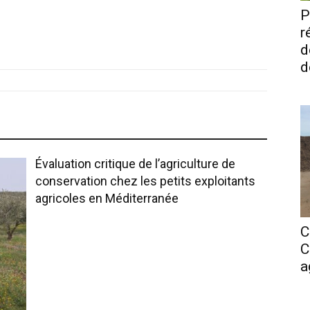
P
r
d
d
Évaluation critique de l’agriculture de
conservation chez les petits exploitants
agricoles en Méditerranée
C
C
a