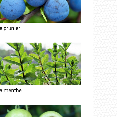
e prunier
a menthe