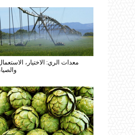
معدات الري: الاختيار، الاستعما،
والصيان