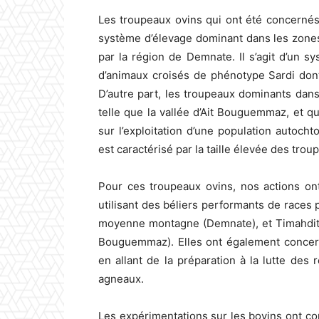
Les troupeaux ovins qui ont été concernés
système d’élevage dominant dans les zone
par la région de Demnate. Il s’agit d’un s
d’animaux croisés de phénotype Sardi dont
D’autre part, les troupeaux dominants dans
telle que la vallée d’Ait Bouguemmaz, et q
sur l’exploitation d’une population autoc
est caractérisé par la taille élevée des tro
Pour ces troupeaux ovins, nos actions on
utilisant des béliers performants de races
moyenne montagne (Demnate), et Timahdite
Bouguemmaz). Elles ont également concerné
en allant de la préparation à la lutte de
agneaux.
Les expérimentations sur les bovins ont conc