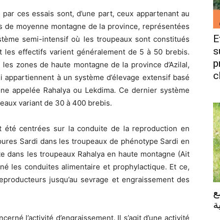
 par ces essais sont, d’une part, ceux appartenant au
s de moyenne montagne de la province, représentées
E
ystème semi-intensif où les troupeaux sont constitués
s
 les effectifs varient généralement de 5 à 50 brebis.
p
 les zones de haute montagne de la province d’Azilal,
c
ui appartiennent à un système d’élevage extensif basé
htone appelée Rahalya ou Lekdima. Ce dernier système
upeaux variant de 30 à 400 brebis.
t été centrées sur la conduite de la reproduction en
 pures Sardi dans les troupeaux de phénotype Sardi en
 dans les troupeaux Rahalya en haute montagne (Ait
 les conduites alimentaire et prophylactique. Et ce,
s reproducteurs jusqu’au sevrage et engraissement des
ع
ة
erné l’activité d’engraissement. Il s’agit d’une activité