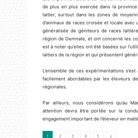
de plus en plus exercée dans la province
laitier, surtout dans les zones de moyen
d’animaux de races croisée et locale avec un
généralisée de géniteurs de races laitièr
région de Demnate, et ont concerné les cond
est à noter qu’elles ont été basées sur l’ut
laitiers de la région et qui présentent gén
L’ensemble de ces expérimentations s’est a
facilement abordables par les éleveurs d
régionales.
Par ailleurs, nous considérons qu’au Mar
attention devra être portée sur la condu
engagement important de l’éleveur en matièr
1
2
3
4
5