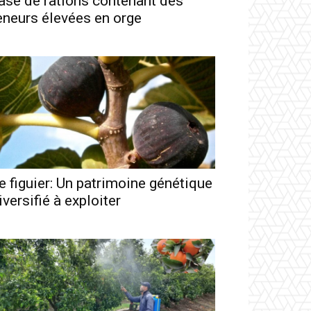
ase de rations contenant des
eneurs élevées en orge
e figuier: Un patrimoine génétique
iversifié à exploiter