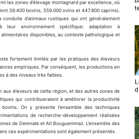
b
parmi les zones d’élevage montagnard par excellence, où
t
(dont 39.400 bovins, 559.000 ovins et 447.800 caprins).
la conduite d’animaux rustiques qui ont généralement
à leur environnement spécifique: adaptation à
 alimentaires disponibles, au contexte pathologique et
este fortement limitée par les pratiques des éleveurs
sances empiriques. Par conséquent, les productions en
es à des niveaux très faibles.
L
d
er aux éleveurs de cette région, et des autres zones de
ques qui contribueraient à améliorer la productivité
e bovins. On y présente l’ensemble des techniques
érimentations de recherche-développement réalisées
 zones de Demnate et Ait Bouguemmaz. L’ensemble des
ans ces expérimentations sont également présentés.