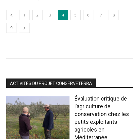
1
2
3
4
5
6
7
8
9
ACTIVITÉS DU PROJET CONSERVETERRA
Évaluation critique de
l’agriculture de
conservation chez les
petits exploitants
agricoles en
Méditerranée