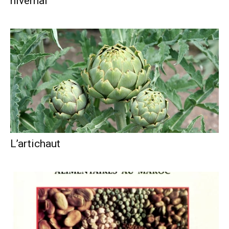
hivernal
L’artichaut