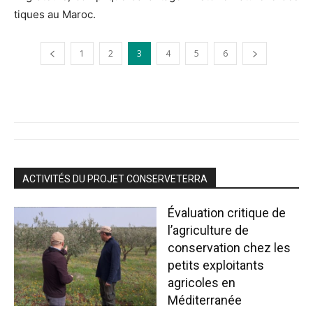
tiques au Maroc.
1
2
3
4
5
6
ACTIVITÉS DU PROJET CONSERVETERRA
Évaluation critique de
l’agriculture de
conservation chez les
petits exploitants
agricoles en
Méditerranée