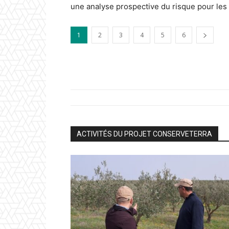
une analyse prospective du risque pour les 
1
2
3
4
5
6
ACTIVITÉS DU PROJET CONSERVETERRA