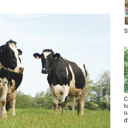
S
C
t
l
d