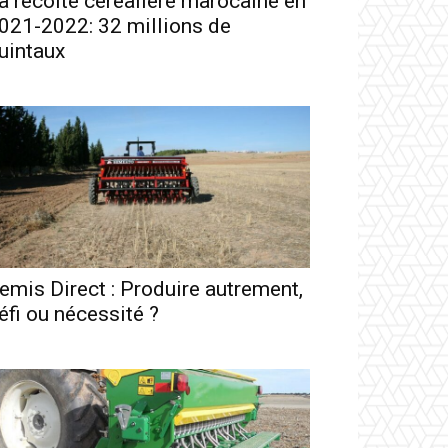
a récolte céréalière marocaine en
021-2022: 32 millions de
uintaux
emis Direct : Produire autrement,
éfi ou nécessité ?