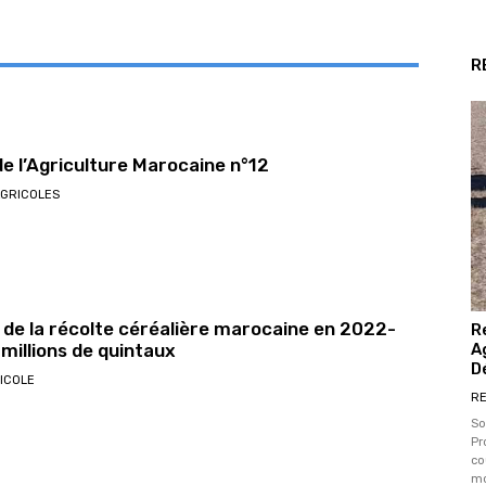
R
de l’Agriculture Marocaine n°12
AGRICOLES
 de la récolte céréalière marocaine en 2022-
R
A
 millions de quintaux
D
ICOLE
RE
So
Pr
co
mo