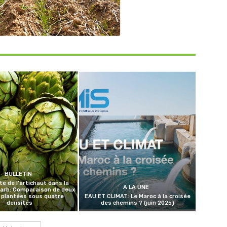
BULLETIN
té de l’artichaut dans la
A LA UNE
harb: Comparaison de deux
 plantées sous quatre
EAU ET CLIMAT: Le Maroc à la croisée
densités
des chemins ? (juin 2025)