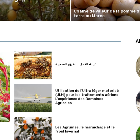
Chaîne de valeur de la pomme d
terre au Maroc
A
تربية النحل بالطرق العصرية
Utilisation de l’Ultra léger motorisé
(ULM) pour les traitements aériens
L’expérience des Domaines
Agricoles
Les Agrumes, le maraîchage et le
froid hivernal