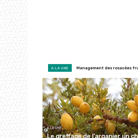
Management des rosacées fruiti
Code pénal des Mejjat du Taz
A LA UNE
A LA UNE
Le greffage de l’arganier un ch