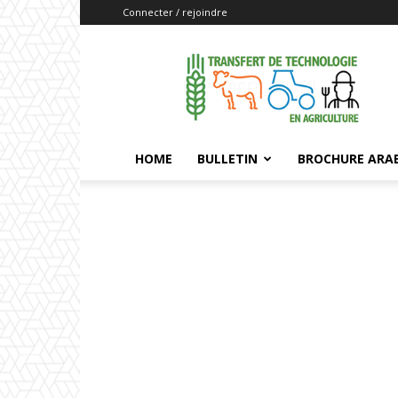
Connecter / rejoindre
Transfert
de
Technologie
en
Agriculture
Maroc
HOME
BULLETIN
BROCHURE ARA