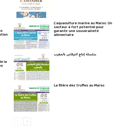
L’aquaculture marine au Maroc: Un
secteur à fort potentiel pour
ns
garantir une souveraineté
ation
alimentaire
سلسلة إنتاج الترفاس بالمغرب
e la
es
La filière des truffes au Maroc
a