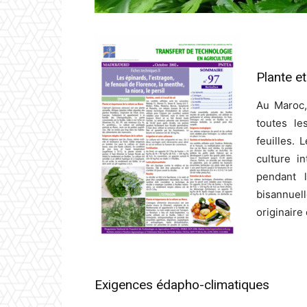
Plante e
Au Maroc,
toutes le
feuilles. 
culture i
pendant l
bisannuel
originaire
Exigences édapho-climatiques