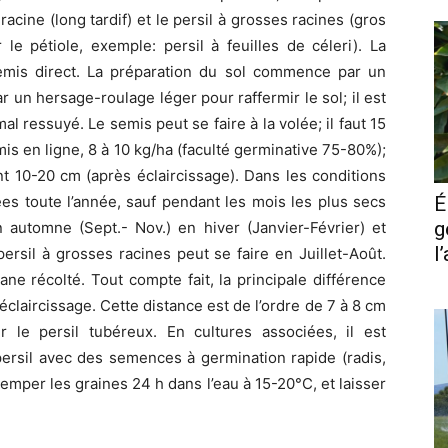
cine (long tardif) et le persil à grosses racines (gros
r le pétiole, exemple: persil à feuilles de céleri). La
 semis direct. La préparation du sol commence par un
 un hersage-roulage léger pour raffermir le sol; il est
 ressuyé. Le semis peut se faire à la volée; il faut 15
s en ligne, 8 à 10 kg/ha (faculté germinative 75-80%);
nt 10-20 cm (après éclaircissage). Dans les conditions
ées toute l’année, sauf pendant les mois les plus secs
É
g
n automne (Sept.- Nov.) en hiver (Janvier-Février) et
l
ersil à grosses racines peut se faire en Juillet-Août.
ane récolté. Tout compte fait, la principale différence
éclaircissage. Cette distance est de l’ordre de 7 à 8 cm
 le persil tubéreux. En cultures associées, il est
rsil avec des semences à germination rapide (radis,
 tremper les graines 24 h dans l’eau à 15-20°C, et laisser