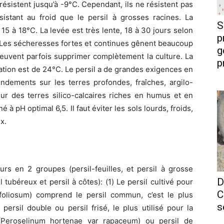
s résistent jusqu’à -9°C. Cependant, ils ne résistent pas
ésistant au froid que le persil à grosses racines. La
S
5 à 18°C. La levée est très lente, 18 à 30 jours selon
p
ol. Les sécheresses fortes et continues gênent beaucoup
g
euvent parfois supprimer complètement la culture. La
p
ation est de 24°C. Le persil a de grandes exigences en
ndements sur les terres profondes, fraîches, argilo-
 sur des terres silico-calcaires riches en humus et en
é à pH optimal 6,5. Il faut éviter les sols lourds, froids,
x.
urs en 2 groupes (persil-feuilles, et persil à grosse
D
l tubéreux et persil à côtes): (1) Le persil cultivé pour
C
 foliosum) comprend le persil commun, c’est le plus
s
persil double ou persil frisé, le plus utilisé pour la
 (Peroselinum hortenae var rapaceum) ou persil de