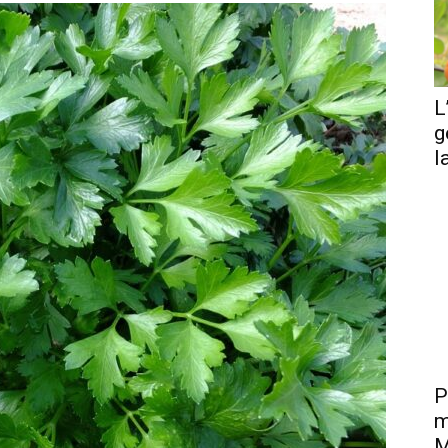
L
g
l
P
m
M