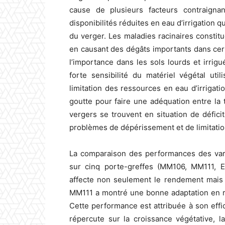
cause de plusieurs facteurs contraigna
disponibilités réduites en eau d’irrigation q
du verger. Les maladies racinaires constit
en causant des dégâts importants dans certa
l’importance dans les sols lourds et irrigu
forte sensibilité du matériel végétal u
limitation des ressources en eau d’irrigatio
goutte pour faire une adéquation entre la t
vergers se trouvent en situation de défici
problèmes de dépérissement et de limitatio
La comparaison des performances des vari
sur cinq porte-greffes (MM106, MM111, 
affecte non seulement le rendement mais a
MM111 a montré une bonne adaptation en ré
Cette performance est attribuée à son effi
répercute sur la croissance végétative, la 