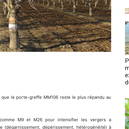
P
m
e
d
ré que le porte-greffe MM106 reste le plus répandu au
ts comme M9 et M26 pour intensifier les vergers a
e (dégarnissement, dépérissement, hétérogénéité) à