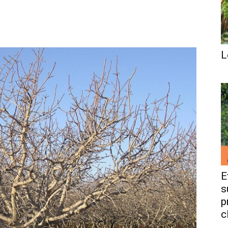
L
E
s
p
c