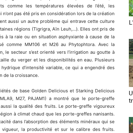
nts comme les températures élevées de l’été, les
ui n’ont pas été pris en considération lors de la création
uent aussi un autre problème qui entrave cette culture
L
ines régions (Tigrigra, Aïn Leuh,…). Elles ont pris de
és à la raie ou en situation asphyxiante à cause de la
tilisé comme MM106 et M26 au Phytophtora. Avec la
n, le secteur s’est orienté vers l’irrigation au goutte à
aille du verger et les disponibilités en eau. Plusieurs
t hydrique d’intensité variable, ce qui a engendré des
n de la croissance.
étés de base Golden Delicious et Starking Delicious
U
EMLA9, M27, PAJAM1) a montré que le porte-greffe
t
ussi la qualité des fruits. Le porte-greffe vigoureux
gion à climat chaud que les porte-greffes nanisants.
cacité dans l’absorption des éléments minéraux qui se
vigueur, la productivité et sur le calibre des fruits.