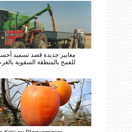
معايير جديدة قصد تسميد أحس
للقمح بالمنطقة السقوية بالغر