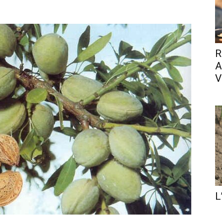
R
A
V
L