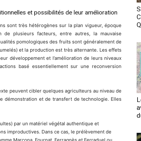
S
tionnelles et possibilités de leur amélioration
C
Q
ons sont très hétérogènes sur la plan vigueur, époque
n de plusieurs facteurs, entre autres, la mauvaise
 qualités pomologiques des fruits sont généralement de
jumelés) et la production est très alternante. Les effets
leur développement et l’amélioration de leurs niveaux
ctions basé essentiellement sur une reconversion
exte peuvent cibler quelques agriculteurs au niveau de
e démonstration et de transfert de technologie. Elles
L
a
d
ultes) par un matériel végétal authentique et
ons improductives. Dans ce cas, le prélèvement de
 comme Marcona, Fournat, Ferragnès et Ferraduel ou