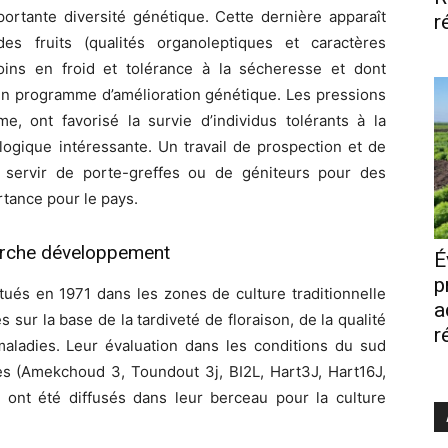
ortante diversité génétique. Cette dernière apparaît
r
es fruits (qualités organoleptiques et caractères
ins en froid et tolérance à la sécheresse et dont
d’un programme d’amélioration génétique. Les pressions
me, ont favorisé la survie d’individus tolérants à la
logique intéressante. Un travail de prospection et de
t servir de porte-greffes ou de géniteurs pour des
rtance pour le pays.
herche développement
É
p
tués en 1971 dans les zones de culture traditionnelle
a
s sur la base de la tardiveté de floraison, de la qualité
r
 maladies. Leur évaluation dans les conditions du sud
es (Amekchoud 3, Toundout 3j, BI2L, Hart3J, Hart16J,
 ont été diffusés dans leur berceau pour la culture