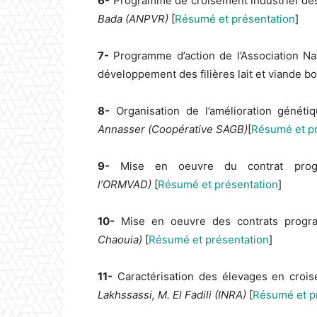
6-
Programme de croisement industriel des 
Bada (ANPVR)
[
Résumé et présentation
]
7-
Programme d’action de l’Association Na
développement des filières lait et viande bo
8-
Organisation de l’amélioration génét
Annasser (Coopérative SAGB)
[
Résumé et pr
9-
Mise en oeuvre du contrat pro
l’ORMVAD)
[
Résumé et présentation
]
10-
Mise en oeuvre des contrats progr
Chaouia)
[
Résumé et présentation
]
11-
Caractérisation des élevages en crois
Lakhssassi, M. El Fadili (INRA)
[
Résumé et p