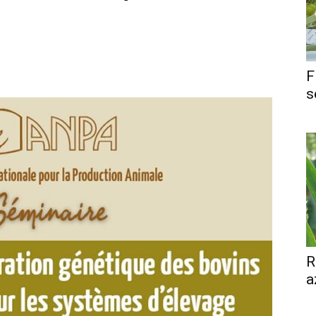
F
s
R
a