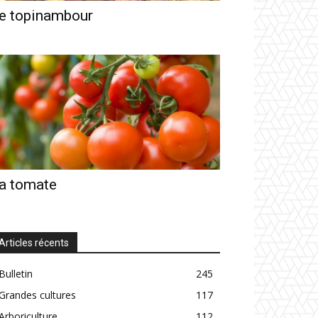
e topinambour
a tomate
Articles récents
Bulletin
245
Grandes cultures
117
Arboriculture
112