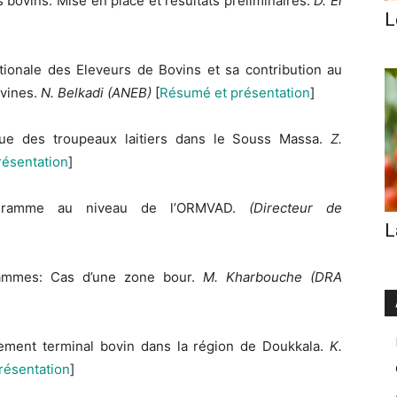
bovins: Mise en place et résultats préliminaires.
D. El
L
tionale des Eleveurs de Bovins et sa contribution au
vines.
N. Belkadi (ANEB)
[
Résumé et présentation
]
ique des troupeaux laitiers dans le Souss Massa.
Z.
ésentation
]
gramme au niveau de l’ORMVAD.
(Directeur de
L
ammes: Cas d’une zone bour.
M. Kharbouche (DRA
ement terminal bovin dans la région de Doukkala.
K.
résentation
]