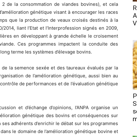
ar 2 de la consommation de viandes bovines), et cela
R
amélioration génétique visant à encourager les races
A
mps que la production de veaux croisés destinés à la
V
014, liant l’Etat et l’Interprofession signés en 2009,
ilières en développant à grande échelle le croisement
 viande. Ces programmes impactent la conduite des
 long terme les systèmes d’élevage bovins.
hé de la semence sexée et des taureaux évalués par la
anisation de l’amélioration génétique, aussi bien au
u contrôle de performances et de l’évaluation génétique
P
S
ussion et d’échange d’opinions, l’ANPA organise un
s
lioration génétique des bovins et conséquences sur
m
à ses adhérents d’enrichir le débat sur les programmes
s dans le domaine de l’amélioration génétique bovine et