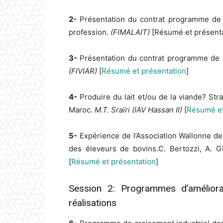
2-
Présentation du contrat programme de dé
profession.
(FIMALAIT)
[Résumé et présenta
3-
Présentation du contrat programme de d
(FIVIAR)
[
Résumé et présentation
]
4-
Produire du lait et/ou de la viande? St
Maroc.
M.T. Sraïri (IAV Hassan II)
[
Résumé et
5-
Expérience de l’Association Wallonne de
des éleveurs de bovins.C. Bertozzi, A. Gi
[
Résumé et présentation
]
Session 2: Programmes d’améliora
réalisations