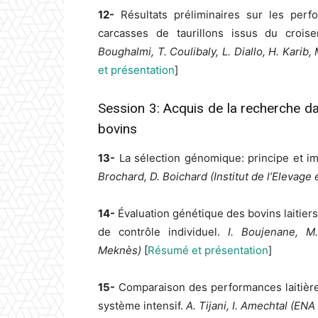
12-
Résultats préliminaires sur les perf
carcasses de taurillons issus du crois
Boughalmi, T. Coulibaly, L. Diallo, H. Karib
et présentation
]
Session 3: Acquis de la recherche da
bovins
13-
La sélection génomique: principe et imp
Brochard, D. Boichard (Institut de l’Elevage
14-
Évaluation génétique des bovins laitiers
de contrôle individuel.
I. Boujenane, M
Meknès)
[
Résumé et présentation
]
15-
Comparaison des performances laitière
système intensif.
A. Tijani, I. Amechtal (E