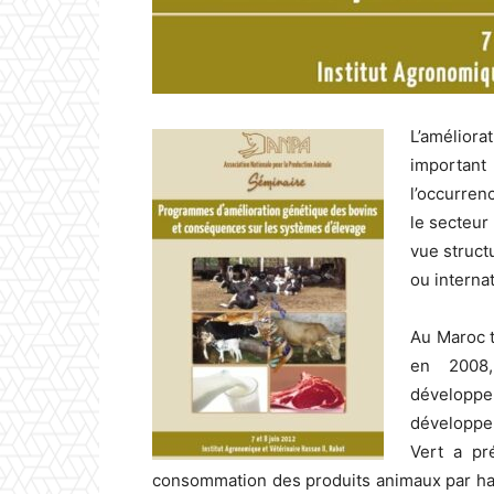
L’amélior
important
l’occurrenc
le secteur
vue structu
ou internat
Au Maroc t
en 2008,
développe
développem
Vert a pr
consommation des produits animaux par habit