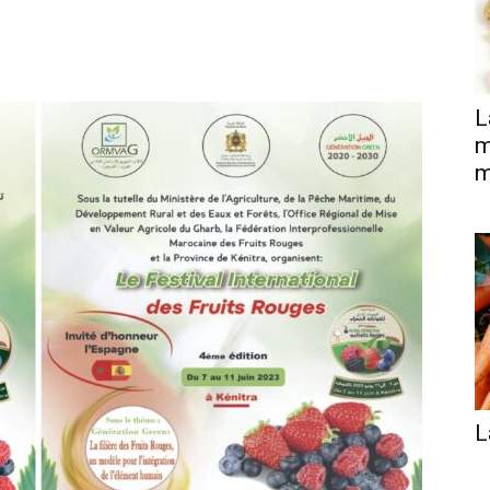
L
m
m
L