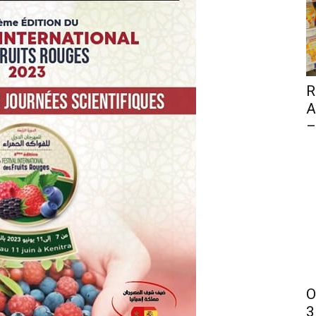
R
A
–
O
3