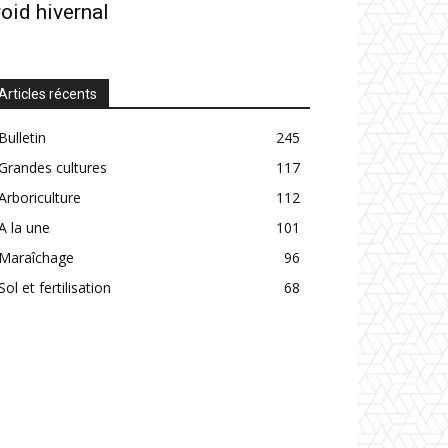
roid hivernal
Articles récents
Bulletin
245
Grandes cultures
117
Arboriculture
112
A la une
101
Maraîchage
96
Sol et fertilisation
68