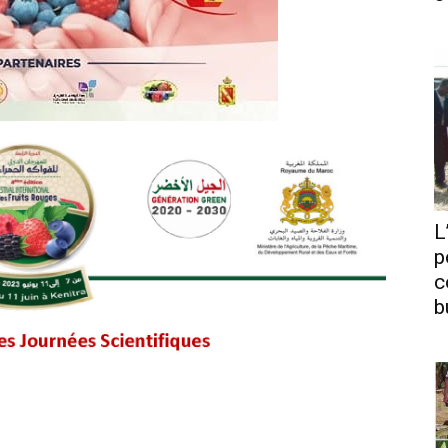
L
p
c
b