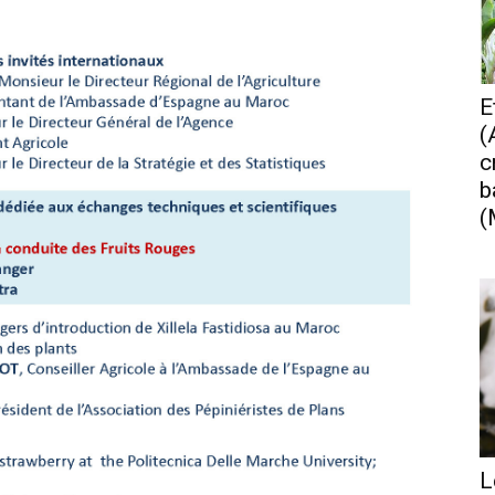
E
(
c
b
(
L