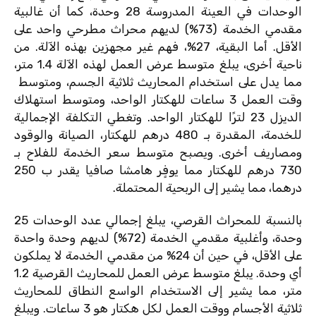
الوحدات في العينة المدروسة 28 وحدة، كما أن غالبية
مقدمي الخدمة (73%) لديهم محراث مطرحي واحد على
الأقل. أما البقية، 27%، فهم غير مجهزين بهذه الآلة. من
ناحية أخرى، يبلغ متوسط ​​عرض العمل لهذه
الآلة
1.4 متر،
مما يدل على استخدام المحاريث ثلاثية الجسم، ومتوسط ​​
وقت العمل 3 ساعات للهكتار الواحد، ومتوسط ​​استهلاك
الديزل 23 لترًا للهكتار الواحد. وتغطي التكلفة الإجمالية
للخدمة، المقدرة بـ 480 درهم للهكتار، الصيانة والوقود
ومصاريف أخرى. ويصبح متوسط ​​سعر الخدمة للفلاح بـ
730 درهم للهكتار مما يوفٍر هامشا صافيا يقدر ب 250
درهما، مما يشير إلى الربحية المحتملة.
بالنسبة للمحراث القرصي، يبلغ إجمالي عدد الوحدات 25
وحدة، وأغلبية مقدمي الخدمة (72%) لديهم وحدة واحدة
على الأقل، في حين أن 24% من مقدمي الخدمة لا يملكون
أي وحدة. يبلغ متوسط ​​عرض العمل للمحاريث القرصية 1.2
متر، مما يشير إلى الاستخدام الواسع النطاق للمحاريث
ثلاثية الأجسام ووقت العمل لكل هكتار هو 3 ساعات. ويبلغ