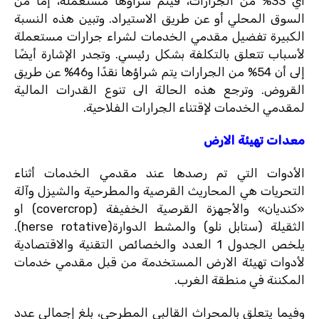
أي 33% من الجرارات، فيتم شراؤها مستعملة، إما من
السوق المحلي أو عن طريق الاستيراد. وتبين هذه النسبة
الكبيرة تفضيل مقدمي الخدمات لشراء جرارات مستعملة
لأسباب تتعلق بالتكلفة بشكل رئيسي. وتجدر الإشارة أيضًا
إلى أن 54% من الجرارات يتم شراؤها نقدًا و46% عن طريق
القروض. وترجع هذه الحالة الى تنوع القدرات المالية
لمقدمي الخدمات لإقتناء الجرارات الفلاحية.
معدات تهيئة الارض
الأدوات التي تم رصدها عند مقدمي الخدمات أثناء
التحريات هي المحاريث القرصية والمطرحية والشيزل وآلة
«كنديان» والأجهزة القرصية الخفيفة (covercrop) او
الثقيلة (ستابل نلو) والمشط الدوارة(herse rotative).
يلخص الجدول 1 العدد والخصائص التقنية والاقتصادية
لأدوات تهيئة الارض المستخدمة من قبل مقدمي خدمات
المكننة في منطقة الغرب.
وفيما يتعلق بالمحراث القالبي المطرحي، بلغ إجمالي عدد