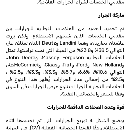
مقدمي الخدمات لشراء الجرارات الفلاحية.
ماركة الجرار
تم تحديد العديد من العلامات التجارية للجرارات بين
مقدمي الخدمات الذين شملهم الاستطلاع، ولكن برزت
علامتان تجاريتان، وهما Landini وDeutz اللتان تمثلان على
التوالي 38.5% و23.8% من العينة التي تمت دراستها. تمثل
العلامات التجارية Massey Ferguson، وJohn Deere،
وNew Holland، وFord، وFiat، وClaas، وMcCormick،على
التوالي 10.6%، %6.6، و5.7%، و3.3%، و3.3%، و2.5% ،
و2.5% من إجمالي عدد الجرارات. يُظهر هذا التنوع في
العلامات التجارية للجرارات تنوع عرض الجرارات في السوق
وفقًا للسعر والخصائص التقنية.
قوة وعدد العجلات الدافعة للجرارات
يوضح الشكل 4 توزيع الجرارات التي تم تحديدها أثناء
الاستطلاع وفقًا لقوتها الحصانية الفعلية (CV). في المرتبة