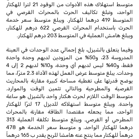
متوسط ​​استهلاك هذه الأدوات من الوقود 21 لترا للهكتار
الواحد، وتبلغ تكاليف الحرث بالمحراث القرصي في
المتوسط ​​419 درهما للهكتار. ويبلغ متوسط ​​سعر خدمة
الحرث باستخدام المحراث القرصي 622 درهم للهكتار،
ويبلغ هامش العملية في المتوسط ​​203 درهم للهكتار.
وفيما يتعلق بالشيزل، بلغ إجمالي عدد الوحدات في العينة
المدروسة 23، و50% من المزودين لديهم وحدة واحدة
فقط، و40% ليس لديهم أي وحدة، و10% لديهم 2 إلى 4
وحدات. يبلغ متوسط ​​عرض العمل لهذه الأداة 2.3 مترًا، مما
يوضح قدرتها على تغطية مساحة كبيرة مقارنة بالمحاريث
القرصية والمطرحية وبالتالي تثمين الوقت والموارد.
متوسط ​​الوقت اللازم لحرث هكتار واحد بالشيزل هو ساعة
واحدة. ويبلغ متوسط ​​استهلاكه للديزل 17 لترًا للهكتار
الواحد، مما يجعله مقتصدا الطاقة مقارنة بالمحراث
المطرحي أو القرصي. ويبلغ متوسط ​​تكلفة العملية 313
درهما للهكتار الواحد. و متوسط ​​سعر الخدمة هو 478
درهماً للهكتار مما ينتج عنه ​​هامشا للربح يقدر ب 165 درهماً