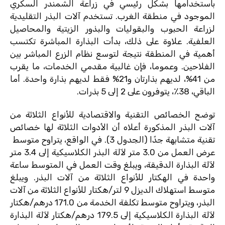
باستخدامها بشكل رئيسي في زراعة الشمندر السكري
الموجود في منطقة الغرب. تستخدم آلات البذر التقليدية
لزراعة الحبوب والبقوليات والبذور الزيتية والمحاصيل
العلفية. علاوة على ذلك، بدأت البذارة المباشرة تكتسب
أهمية في المنطقة نتيجة لتوسع نظام الزرع المباشر بين
الفلاحين. وعموما، فإن غالبية مقدمي الخدمات، ما يقرب
من 41%، لديهم بذارتان و21% فقط لديهم بذارة واحدة. أما
الباقي، 38٪، يتوفرون على 2 إلى 5 بذرات.
توضح الخصائص التقنية والاقتصادية للأنواع الثلاثة من
آلات البذر المذكورة أعلاه أن الأدوات الثلاثة لها خصائص
تقنية متشابهة جدًا (الجدول 3). في الواقع، يتراوح متوسط ​​
عرض العمل من 3.0 متر لآلة البذر الكلاسيكية إلى 3.4 متر
لآلة البذارة الدقيقة، ويبلغ وقت العمل في المتوسط ​​ساعة
واحدة في الهكتار للأنواع الثلاثة من آلات البذر. ويبلغ
متوسط ​​استهلاك الديزل 9 لتر/هكتار للأنواع الثلاثة من آلات
البذر، ويتراوح متوسط ​​تكلفة الخدمة من 171.0 درهم/هكتار
لآلة البذارة الكلاسيكية إلى 179.5 درهم/هكتار لآلة البذارة