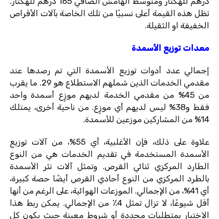
درهم للهكتار ومتوسط ​​الهامش الصافي 165 درهم للهكتار.
تظل هذه القيمة أعلى نسبيًا من تلك الخاصة بآلات الأقراص
الخفيفة او الثقيلة.
معدات توزيع الأسمدة
إجمالي عدد أدوات توزيع الأسمدة التي تم رصدها عند
مقدمي الخدمات الذين شملهم الاستطلاع هو 29. ما يقرب
من 45% من مقدمي الخدمة لديهم موزٍع أسمدة واحد
فقط و38% ليس لديهم أي موزٍع. من ناحية أخرى، يمتلك
14% من المشاركين موزعين للأسمدة.
علاوة على ذلك، فإن الأغلبية، أي 55%، من آلات توزيع
الأسمدة المستخدمة في تقديم الخدمات هي من النوع
الطارد المركزي ثنائي القرص. وتمثل آلات نثر الأسمدة
بالطرد المركزي من النوع أحادي القرص أيضًا حصة كبيرة،
أي 41%، من الإجمالي. الموزعات الهوائية، على الرغم من أنها
أقل شيوعًا، لا تزال تمثل 4٪ من الإجمالي. يمكن ربط هذا
الاختيار بمتطلبات محددة أو شروط معينة حيث يكون كل