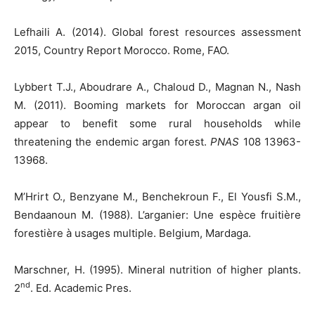
Lefhaili A. (2014). Global forest resources assessment
2015, Country Report Morocco. Rome, FAO.
Lybbert T.J., Aboudrare A., Chaloud D., Magnan N., Nash
M. (2011). Booming markets for Moroccan argan oil
appear to benefit some rural households while
threatening the endemic argan forest.
PNAS
108 13963-
13968.
M’Hrirt O., Benzyane M., Benchekroun F., El Yousfi S.M.,
Bendaanoun M. (1988). L’arganier: Une espèce fruitière
forestière à usages multiple. Belgium, Mardaga.
Marschner, H. (1995). Mineral nutrition of higher plants.
nd
2
. Ed. Academic Pres.