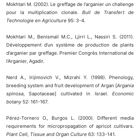
Mokhtari M. (2002). Le greffage de l’arganier un challenge
pour la multiplication clonale.
Bull de Transfert de
Technologie en Agriculture
95: 3-4.
Mokhtari M., Benismail M.C., Ljirri L., Nassiri S. (2011).
Développement d’un système de production de plants
d’arganier par greffage. Premier Congrès International de
l’Arganier, Agadir.
Nerd A., Irijimovich V., Mizrahi Y. (1998). Phenology,
breeding system and fruit development of Argan [
Argania
spinosa
, Sapotaceae] cultivated in Israel.
Economic
botany
52: 161-167.
Pérez-Tornero O., Burgos L. (2000). Different media
requirements for micropropagation of apricot cultivars.
Plant Cell, Tissue and Organ Culture
63: 133-141.