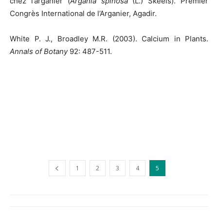
chez l’arganier (
Argania spinosa
(L.) Skeels). Premier
Congrès International de l’Arganier, Agadir.
White P. J., Broadley M.R. (2003). Calcium in Plants.
Annals of Botany
92: 487-511.
1
2
3
4
5